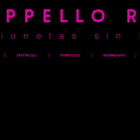
appello 
i o n e t a s s i n 
SPETTACOLI
PORTFOLIO
WORKSHOPS
Qui si trova la descrizione
tema del progetto, cosa ti 
desideri far sapere ai visita
Gestione progetti.