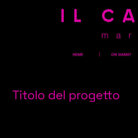
il c
m a r 
HOME
CHI SIAMO?
Titolo del progetto
Tipo di progetto
Fotografia