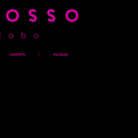
rosso
l o b o
CONTATTI
Portfolio
 del progetto. Fornisci una panoramica o approfondisci il
ha ispirato, come lo hai creato o qualsiasi altra cosa
tori. Per aggiungere le descrizioni dei progetti, vai in