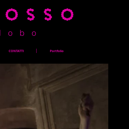
rosso
l o b o
CONTATTI
Portfolio