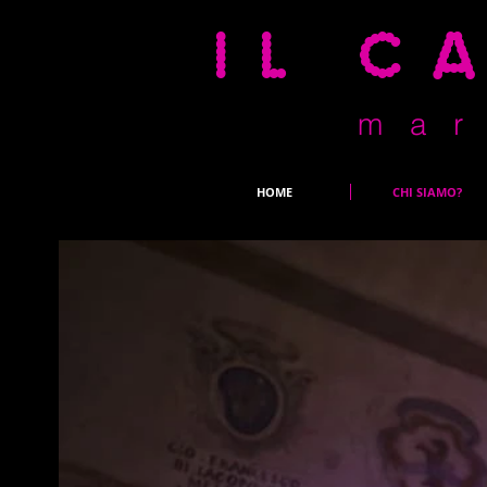
il c
m a r 
HOME
CHI SIAMO?