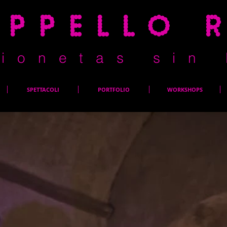
appello 
i o n e t a s s i n 
SPETTACOLI
PORTFOLIO
WORKSHOPS