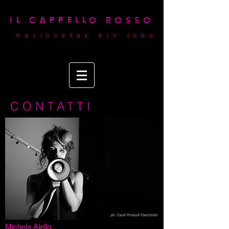
il cappello rosso
m a r i o n e t a s s i n l o b o
CONTATTI
Michela Aiello
ilcappellorossoteatro@gmail.com
+39-3480706299
ph:
Cauê Pintaúdi Pascholati
Michela Aiello