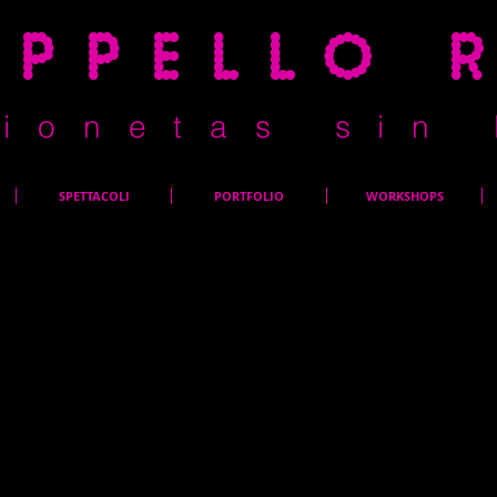
appello 
i o n e t a s s i n 
SPETTACOLI
PORTFOLIO
WORKSHOPS
Qui si trova la descrizione
tema del progetto, cosa ti 
desideri far sapere ai visita
Gestione progetti.