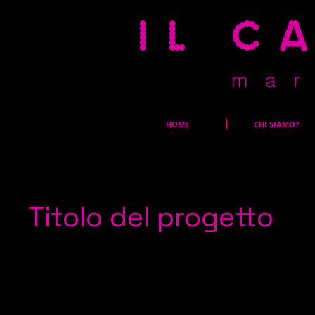
il c
m a r 
HOME
CHI SIAMO?
Titolo del progetto
Tipo di progetto
Fotografia