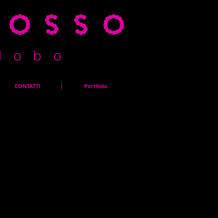
rosso
l o b o
CONTATTI
Portfolio
 del progetto. Fornisci una panoramica o approfondisci il
ha ispirato, come lo hai creato o qualsiasi altra cosa
tori. Per aggiungere le descrizioni dei progetti, vai in